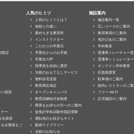
人気のヒミツ
施設案内
人気のヒミツとは？
施設案内一覧
他校との違い
広いコースのご案内
褒めちぎる教習所
教習車両のご案内
インストラクター
免許ぴあのご案内
こだわりの卒業式
学科教室
型限定
卒業生からのお手紙
普通車トレーチャー室
卒業生の声
普通車シミュレーター
指導員を自由に選択
オンライン学科教室
当校のおもてなしサービス
応急救護室
無料自宅送迎
駐車場のご案内
教習満足保証
校内レストランのご案
バー講習
オープンキャンパス
フリー Wi-Fi
教育訓練給付金制度
託児施設のご案内
障害をお持ちの方へのご案内
ミナー
仮免許学科試験外国語受験
安全講習
運転免許お役立ちサイト
せる企業様をご
動画ライブラリー
当校のお知らせ