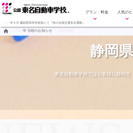
プラン・料金
人気のヒ
2022年９月 藤枝西高等学校前にて『秋の全国交通安全運動』
home
>
2022.9.22
>
2022年 当校のお知らせ
静岡県
東名自動車学校ではお客様に静岡市