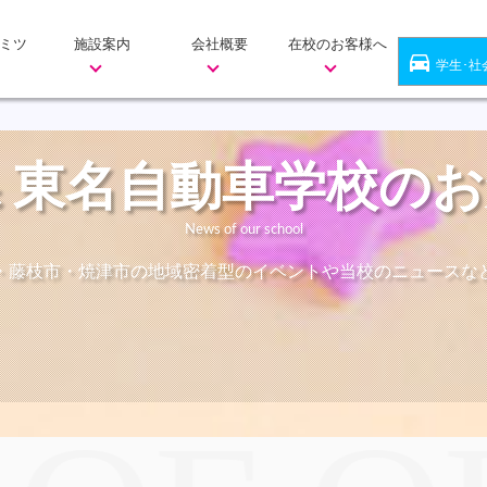
ミツ
施設案内
会社概要
在校のお客様へ
directions_car
学生･社
 東名自動車学校の
News of our school
・藤枝市・焼津市の地域密着型のイベントや当校のニュースな