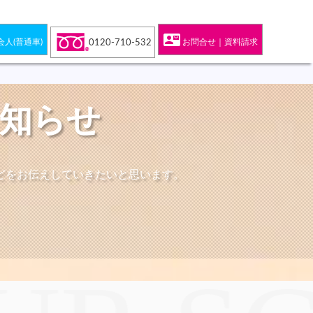
contact_mail
会人(普通車)
お問合せ｜資料請求
0120-710-532
お知らせ
どをお伝えしていきたいと思います。