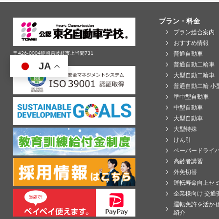
プラン・料金
プラン総合案内
おすすめ情報
普通自動車
〒426-0004静岡県藤枝市上当間731
Tel:0120-710-532
JA
普通自動二輪車
大型自動二輪車
普通自動二輪 小
準中型自動車
中型自動車
大型自動車
大型特殊
けん引
ペーパードライ
高齢者講習
外免切替
運転寿命向上セ
企業様向け 交通
運転免許を活か
紹介