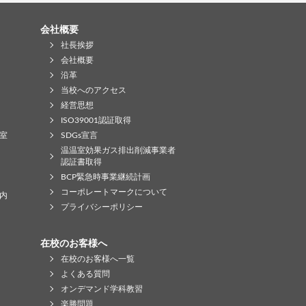
会社概要
社長挨拶
会社概要
沿革
当校へのアクセス
経営思想
ISO39001認証取得
室
SDGs宣言
温温室効果ガス排出削減事業者
認証書取得
BCP緊急時事業継続計画
コーポレートマークについて
内
プライバシーポリシー
在校のお客様へ
在校のお客様へ一覧
よくある質問
オンデマンド学科教習
楽勝問題