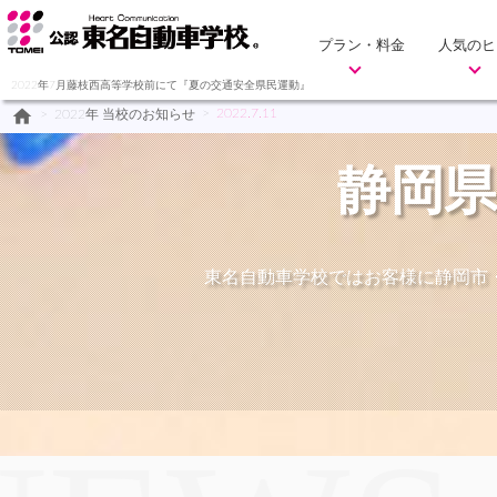
プラン・料金
人気のヒ
2022年7月藤枝西高等学校前にて『夏の交通安全県民運動』
home
>
2022.7.11
>
2022年 当校のお知らせ
静岡県
東名自動車学校ではお客様に静岡市