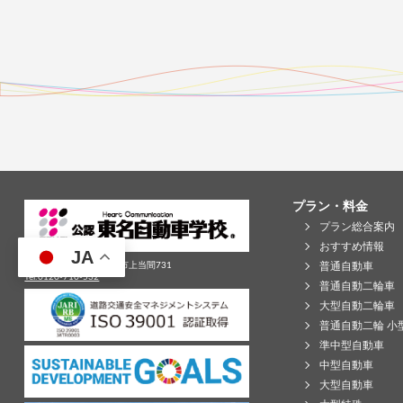
プラン・料金
プラン総合案内
おすすめ情報
JA
普通自動車
〒426-0004静岡県藤枝市上当間731
Tel:0120-710-532
普通自動二輪車
大型自動二輪車
普通自動二輪 小
準中型自動車
中型自動車
大型自動車