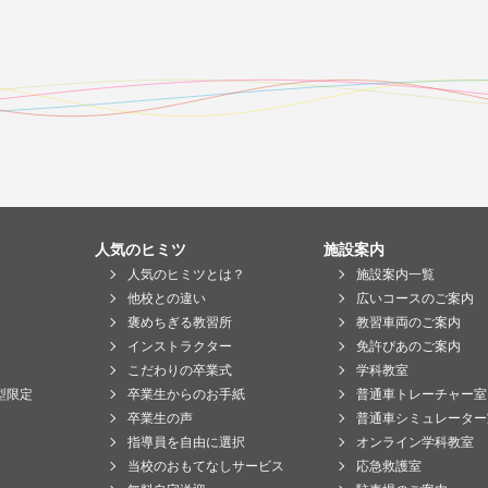
人気のヒミツ
施設案内
人気のヒミツとは？
施設案内一覧
他校との違い
広いコースのご案内
褒めちぎる教習所
教習車両のご案内
インストラクター
免許ぴあのご案内
こだわりの卒業式
学科教室
型限定
卒業生からのお手紙
普通車トレーチャー室
卒業生の声
普通車シミュレーター
指導員を自由に選択
オンライン学科教室
当校のおもてなしサービス
応急救護室