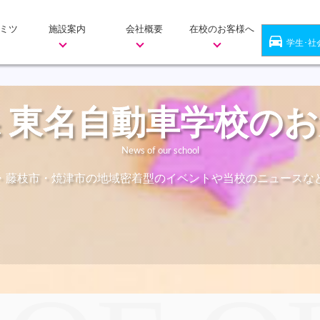
ミツ
施設案内
会社概要
在校のお客様へ
directions_car
学生･社
 東名自動車学校の
News of our school
・藤枝市・焼津市の地域密着型のイベントや当校のニュースな