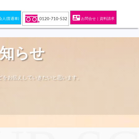
contact_mail
会人(普通車)
お問合せ｜資料請求
0120-710-532
お知らせ
どをお伝えしていきたいと思います。