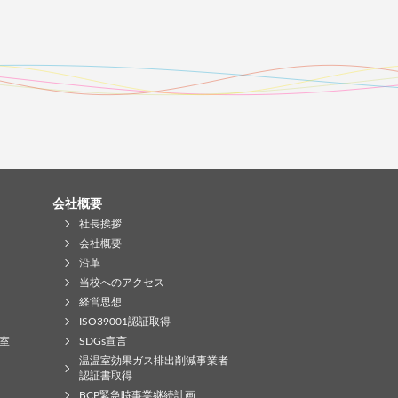
会社概要
社長挨拶
会社概要
沿革
当校へのアクセス
経営思想
ISO39001認証取得
室
SDGs宣言
温温室効果ガス排出削減事業者
認証書取得
BCP緊急時事業継続計画