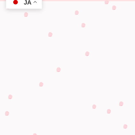
JA
プラン・料金
プラン総合案内
おすすめ情報
普通自動車
普通自動二輪車
大型自動二輪車
普通自動二輪 小型限定
準中型自動車
中型自動車
大型自動車
大型特殊
けん引
ペーパードライバー講習
高齢者講習
外免切替
運転寿命向上セミナー
企業様向け 交通安全講習