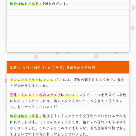
総合評価とご意見：
100点過ぎです。
高校生 女性
（2024.3.16 ご卒業）普通車AT免許取得
インストラクターについて：
Sさんは、運転の癖を直してくれた。教え
方が分かりやすかった。
営業・フロント・送迎スタッフについて：
スケジュール変更などに柔軟
に対応してくださったり、場内で分からないところを教えて頂きまし
た。ありがとうございます!!
総合評価とご意見：
指導員１人１人の方の安全運転への取り組みが本当
に良かったです。たくさん褒めてくださり、初めての運転にも不安が少
なくなりました。これからもこのまま変わらない東名自動車学校であっ
てほしいです！本当にありがとうございました。