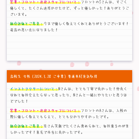
営業・フロント・送迎スタッフについて：
フロントのSさんは、すごく
優しくて、たくさん迷惑かけたけど、ずっと優しかった！ありがとうご
ざいます。
総合評価とご意見：
今まで優しく教えてくれてありがとうございます！
最高の思い出になりました！
高校生 女性
（2024.3.28 ご卒業）普通車AT免許取得
インストラクターについて：
Nさんは、とても丁寧で良かった！仲良く
なれて毎回会えたらなって思ったり、Nさんと一緒にやりたいと思うほ
どでした！
営業・フロント・送迎スタッフについて：
フロントのAさんは、入校の
際に優しく教えてもらえて、とても分かりやすかったです。
総合評価とご意見：
皆さん笑顔でたくさん褒められて、毎回乗るのが楽
しかったです！東名で本当に良かったです。