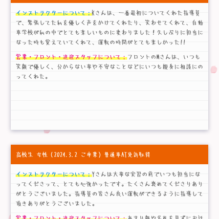
インストラクターについて：
Kさんは、一番最初についてくれた指導員
で、緊張してた私を優しく声をかけてくれたり、笑わせてくれて、自動
車学校が私の中でとても楽しいものに変わりました！久しぶりに担当に
なった時も覚えていてくれて、運転の時間がとても楽しかった!!
営業・フロント・送迎スタッフについて：
フロントのMさんは、いつも
笑顔で優しく、分からない事や不安なことなどにいつも親身に相談にの
ってくれた。
高校生 女性
（2024.3.2 ご卒業）普通車AT免許取得
インストラクターについて：
Yさんは大事な実習の前でいつも担当にな
ってくださって、とても心強かったです。たくさん褒めてくださりあり
がとうございました。指導員の皆さん良い運転ができるように指導して
頂きありがとうございました。
営業・フロント・送迎スタッフについて：
あまり顔や名札を見ずにお話