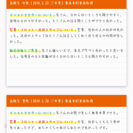
高校生 女性
（2024.3.22 ご卒業）普通車AT免許取得
インストラクターについて：
皆さん、分からないところも聞きやすく、
説明も分かりやすかった。たくさんの話を聞くことができて良かった。
営業・フロント・送迎スタッフについて：
営業、受付の人の対応が良か
った。送迎のスタッフはたくさん話をしてくれて送り迎えの時間が楽し
かった。
総合評価とご意見：
皆さん優しい方で、東名で学べて良かったと思いま
した。指導員の方と距離が近く分からないところも聞きやすかった。
高校生 男性
（2024.3.20 ご卒業）普通車AT免許取得
インストラクターについて：
皆さんのお陰で楽しく無事卒業できた。
営業・フロント・送迎スタッフについて：
全員、対応してもらう事が
多々あったけど、めちゃくちゃ助けられたので良かったです。