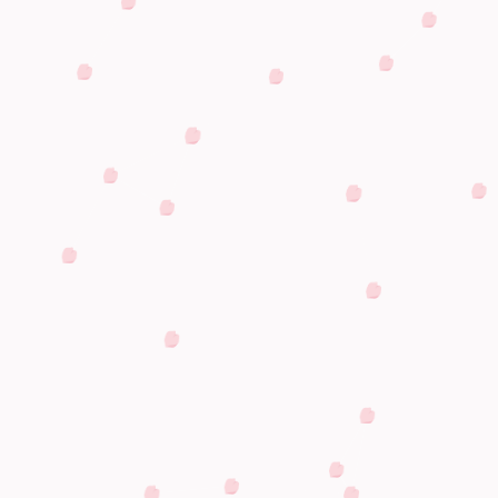
運転免許を活かせる企業様をご紹介
入校のご案内
人気のヒミツ
施設案内
会社概要
在校のお客様へ
〒426-0004静岡県藤枝市上当間731
Tel:0120-710-532