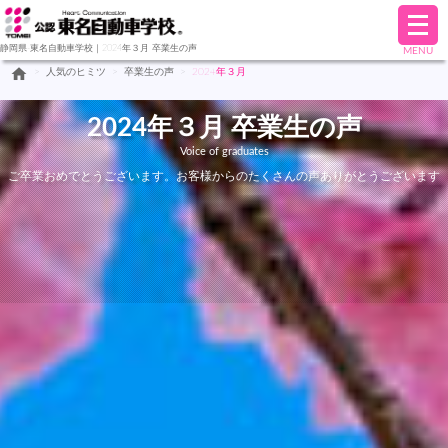
メ
ニ
静岡県-東名自動車学校｜2024年３月 卒業生の声
MENU
ュ
home
>
人気のヒミツ
>
卒業生の声
>
2024年３月
ー
を
開
2024年３月 卒業生の声
く
Voice of graduates
ご卒業おめでとうございます。お客様からのたくさんの声ありがとうございます