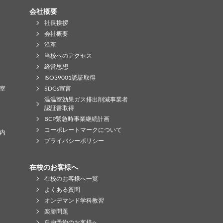
会社概要
社長挨拶
会社概要
沿革
当校へのアクセス
経営思想
ISO39001認証取得
室
SDGs宣言
温温室効果ガス排出削減事業者
認証書取得
BCP緊急時事業継続計画
コーポレートマークについて
内
プライバシーポリシー
在校のお客様へ
在校のお客様へ一覧
よくある質問
オンデマンド学科教習
楽勝問題
自由予約のお客様へ