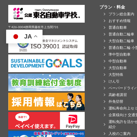
プラン・料金
プラン総合案内
おすすめ情報
普通自動車
〒426-0004静岡県藤枝市上当間731
Tel:0120-710-532
普通自動二輪車
JA
大型自動二輪車
普通自動二輪 小
準中型自動車
中型自動車
大型自動車
大型特殊
けん引
ペーパードライ
高齢者講習
外免切替
運転寿命向上セ
企業様向け 交通
運転免許を活か
紹介
入校のご案内