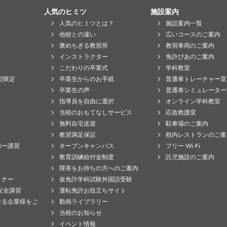
人気のヒミツ
施設案内
人気のヒミツとは？
施設案内一覧
他校との違い
広いコースのご案内
褒めちぎる教習所
教習車両のご案内
インストラクター
免許ぴあのご案内
こだわりの卒業式
学科教室
型限定
卒業生からのお手紙
普通車トレーチャー室
卒業生の声
普通車シミュレーター
指導員を自由に選択
オンライン学科教室
当校のおもてなしサービス
応急救護室
無料自宅送迎
駐車場のご案内
教習満足保証
校内レストランのご案
バー講習
オープンキャンパス
フリー Wi-Fi
教育訓練給付金制度
託児施設のご案内
障害をお持ちの方へのご案内
ミナー
仮免許学科試験外国語受験
安全講習
運転免許お役立ちサイト
せる企業様をご
動画ライブラリー
当校のお知らせ
イベント情報