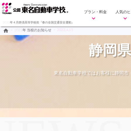
プラン・料金
人気のヒ
2022年４月静清高等学校前『春の全国交通安全運動』
home
>
2022.4.15
>
2022年 当校のお知らせ
静岡県
東名自動車学校ではお客様に静岡市