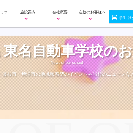
ミツ
施設案内
会社概要
在校のお客様へ
directions_car
学生･社
 東名自動車学校の
News of our school
・藤枝市・焼津市の地域密着型のイベントや当校のニュースな