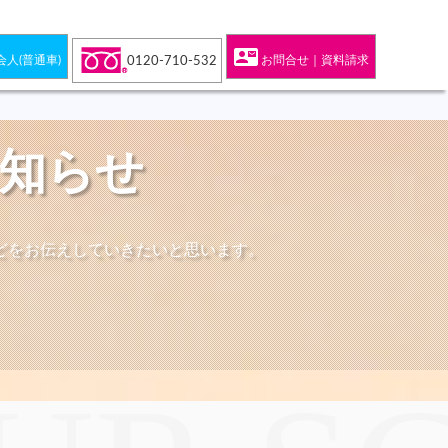
contact_mail
会人(普通車)
お問合せ｜資料請求
0120-710-532
お知らせ
どをお伝えしていきたいと思います。